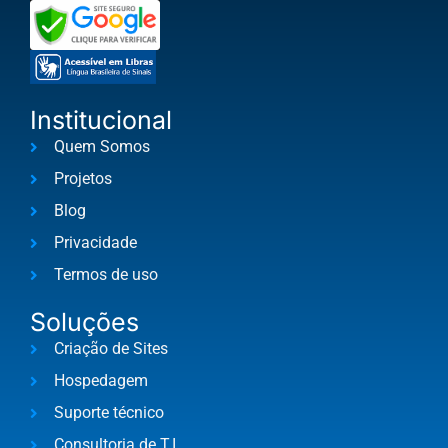
ê
e
s
t
á
Institucional
s
Quem Somos
o
l
Projetos
i
Blog
c
i
Privacidade
t
Termos de uso
a
n
Soluções
d
o
Criação de Sites
a
Hospedagem
p
a
Suporte técnico
r
Consultoria de T.I