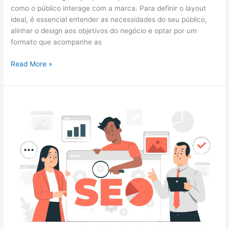
como o público interage com a marca. Para definir o layout
ideal, é essencial entender as necessidades do seu público,
alinhar o design aos objetivos do negócio e optar por um
formato que acompanhe as
Read More »
Importância
do
SEO
para
Aumentar
a
Visibilidade
do
seu
Site