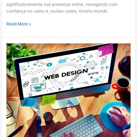
significativamente sua presença online, navegando com
confiança no vasto e, muitas vezes, incerto mundo
Read More »
Inovações
Tecnológicas
no
Design
de
Sites:
Tendências
que
Você
Precisa
Conhecer