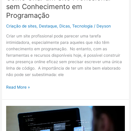
sem Conhecimento em
Programação
Criação de sites
,
Destaque
,
Dicas
,
Tecnologia
/
Deyson
Criar um site profissional pode parecer uma tarefa
intimidadora, especialmente para aqueles que não têm
conhecimento em programação. No entanto, com as
ferramentas e recursos disponíveis hoje, é possível construir
uma presença online eficaz sem precisar escrever uma única
linha de código. A importância de ter um site bem elaborado
não pode ser subestimada: ele
Read More »
Além
do
Básico:
Explorando