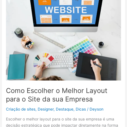
o
Melhor
Layout
para
o
Site
da
sua
Empresa
Como Escolher o Melhor Layout
para o Site da sua Empresa
Criação de sites
,
Designer
,
Destaque
,
Dicas
/
Deyson
Escolher o melhor layout para o site da sua empresa é uma
decisão estratégica que pode impactar diretamente na forma