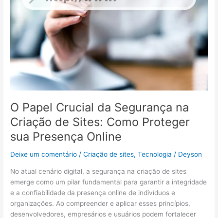
Segurança
na
Criação
de
Sites:
Como
Proteger
sua
Presença
Online
O Papel Crucial da Segurança na
Criação de Sites: Como Proteger
sua Presença Online
Deixe um comentário
/
Criação de sites
,
Tecnologia
/
Deyson
No atual cenário digital, a segurança na criação de sites
emerge como um pilar fundamental para garantir a integridade
e a confiabilidade da presença online de indivíduos e
organizações. Ao compreender e aplicar esses princípios,
desenvolvedores, empresários e usuários podem fortalecer