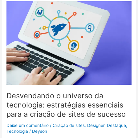
Desvendando
o
universo
da
tecnologia:
estratégias
essenciais
para
a
criação
de
sites
de
sucesso
Desvendando o universo da
tecnologia: estratégias essenciais
para a criação de sites de sucesso
Deixe um comentário
/
Criação de sites
,
Designer
,
Destaque
,
Tecnologia
/
Deyson