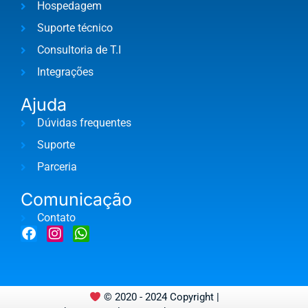
Hospedagem
Suporte técnico
Consultoria de T.I
Integrações
Ajuda
Dúvidas frequentes
Suporte
Parceria
Comunicação
Contato
F
I
W
a
n
h
c
s
a
e
t
t
b
a
s
© 2020 - 2024 Copyright |
o
g
a