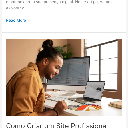
e potencializem sua presença digital. Neste artigo, vamos
explorar o
Read More »
Como
Criar
um
Site
Profissional
sem
Conhecimento
em
Programação
Como Criar um Site Profissional