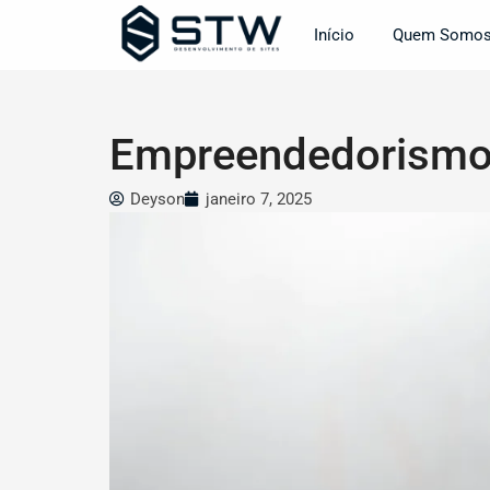
Ir
Início
Quem Somo
para
o
conteúdo
Empreendedorismo d
Deyson
janeiro 7, 2025